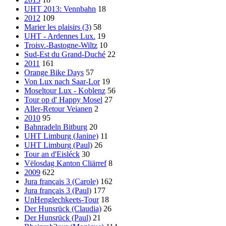
UHT 2013: Vennbahn
18
2012
109
Marier les plaisirs (3)
58
UHT - Ardennes Lux.
19
Troisv.-Bastogne-Wiltz
10
Sud-Est du Grand-Duché
22
2011
161
Orange Bike Days
57
Von Lux nach Saar-Lor
19
Moseltour Lux - Koblenz
56
Tour op d' Happy Mosel
27
Aller-Retour Veianen
2
2010
95
Bahnradeln Bitburg
20
UHT Limburg (Janine)
11
UHT Limburg (Paul)
26
Tour an d'Eisléck
30
Vëlosdag Kanton Cliärref
8
2009
622
Jura français 3 (Carole)
162
Jura français 3 (Paul)
177
UnHenglechkeets-Tour
18
Der Hunsrück (Claudia)
26
Der Hunsrück (Paul)
21