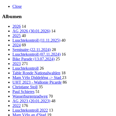
Close
Albumen
2026
14
AG 2026 (30.01.2026)
14
2025
40
Luuchtekontroll (11.11.2025)
40
2024
69
Seminaire (22.11.2024)
28
Luuchtekontroll (07.11.2024)
16
Bike Parade (13.07.2024)
25
2023
271
Luuchtekontroll
26
Table Ronde Nationalwahlen
18
Mam Vëlo Diddeléng -> Stad
23
UHT 2023 - Wallonie Picarde
86
Christiane Stoll
35
Paul Schieres
51
Wasserburgenradweg
70
AG 2023 (20.01.2023)
48
2022
176
Luuchtekontroll 2022
13
Mam Vëlo an d'Stad
19