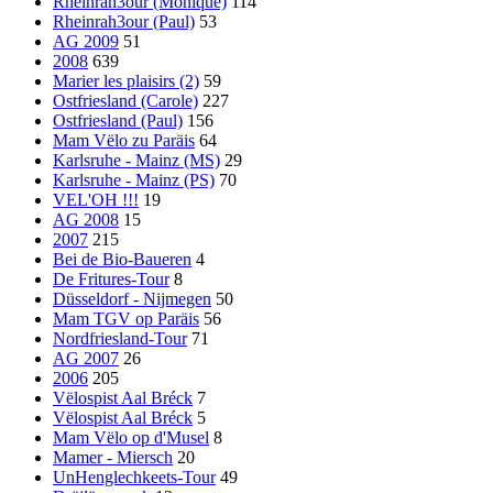
Rheinrah3our (Monique)
114
Rheinrah3our (Paul)
53
AG 2009
51
2008
639
Marier les plaisirs (2)
59
Ostfriesland (Carole)
227
Ostfriesland (Paul)
156
Mam Vëlo zu Paräis
64
Karlsruhe - Mainz (MS)
29
Karlsruhe - Mainz (PS)
70
VEL'OH !!!
19
AG 2008
15
2007
215
Bei de Bio-Baueren
4
De Fritures-Tour
8
Düsseldorf - Nijmegen
50
Mam TGV op Paräis
56
Nordfriesland-Tour
71
AG 2007
26
2006
205
Vëlospist Aal Bréck
7
Vëlospist Aal Bréck
5
Mam Vëlo op d'Musel
8
Mamer - Miersch
20
UnHenglechkeets-Tour
49