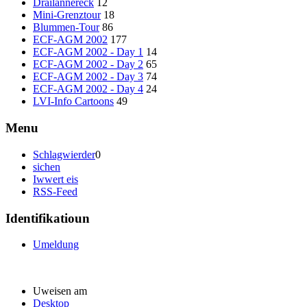
Dräilännereck
12
Mini-Grenztour
18
Blummen-Tour
86
ECF-AGM 2002
177
ECF-AGM 2002 - Day 1
14
ECF-AGM 2002 - Day 2
65
ECF-AGM 2002 - Day 3
74
ECF-AGM 2002 - Day 4
24
LVI-Info Cartoons
49
Menu
Schlagwierder
0
sichen
Iwwert eis
RSS-Feed
Identifikatioun
Umeldung
Uweisen am
Desktop