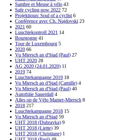
Sambre et Meuse à vélo
43
Safe cycling now 2022
72
Projektioun: Soul of a cyclist
6
Conférence avec Ch. Najdovski
23
2021
60
Luuchtekontroll 2021
14
Bourgogne
41
Tour de Luxembourg
5
2020
66
Vu Miersch an d'Stad (Paul)
27
UHT 2020
28
AG 2020 (24.01.2020)
11
2019
74
Luuchtekampagne 2019
18
Vu Miersch an d'Stad (Camille)
4
Vu Miersch an d'Stad (Paul)
40
Autofräie Sauerdall
4
Alles op de Vëlo Mamer-Miersch
8
2018
217
Luuchtekampagne 2018
15
Vu Miersch an d'Stad
59
UHT 2018 (Dubravka)
9
UHT 2018 (Liette)
39
UHT 2018 (Christiane)
1
UHT 2018 (Paul)
49