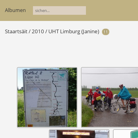
Albumen
Staartsäit
/
2010
/
UHT Limburg (Janine)
11