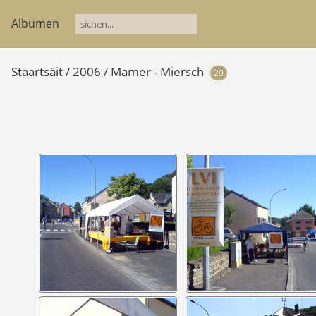
Albumen
Staartsäit
/
2006
/
Mamer - Miersch
20